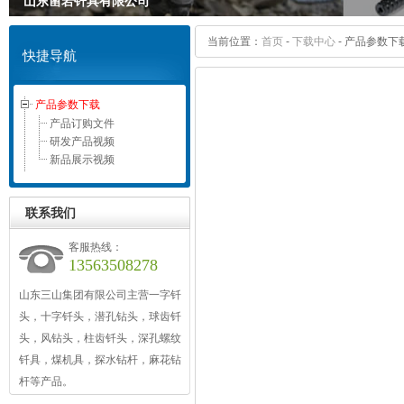
山东凿岩钎具有限公司
山东三山集团
山东三山集团
山东凿岩钎具有限公司
山东凿岩钎具有限公司
当前位置：
首页
-
下载中心
-
产品参数下
快捷导航
山东三山集团
山东三山集团
山东凿岩钎具有限公司
产品参数下载
产品订购文件
研发产品视频
新品展示视频
联系我们
客服热线：
13563508278
山东三山集团有限公司主营一字钎
头，十字钎头，潜孔钻头，球齿钎
头，风钻头，柱齿钎头，深孔螺纹
钎具，煤机具，探水钻杆，麻花钻
杆等产品。