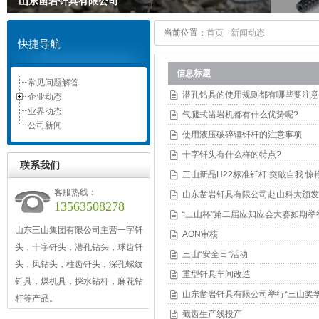
山东凿岩钎具有限公司
山东三山集团
山东三山集团
山东凿岩钎具有限公司
山东凿岩钎具有限公司
当前位置：
首页
-
新闻动态
快捷导航
山东三山集团
山东三山集团
山东凿岩钎具有限公司
信息标题
常见问题解答
潜孔钻具的使用规则都有哪些要注意
企业动态
业界动态
气腿式凿岩机都有什么优势呢?
公司新闻
使用液压破碎锤钎杆的注意事项
十字钎头有什么样的特点?
联系我们
三山新品H22标准钎杆 突破自我 惊
客服热线：
山东凿岩钎具有限公司赴山科大颁发
13563508278
“三山杯”第二届应知应会大赛如期举
山东三山集团有限公司主营一字钎
AON审核
头，十字钎头，潜孔钻头，球齿钎
三山“安全日”活动
头，风钻头，柱齿钎头，深孔螺纹
重型钎具车间改造
钎具，煤机具，探水钻杆，麻花钻
山东凿岩钎具有限公司举行“三山奖
杆等产品。
截齿生产线投产