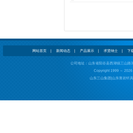
网站首页
|
新闻动态
|
产品展示
|
求贤纳士
|
下
公司地址：山东省阳谷县西湖镇三山路3号 联系
Copyright 1999 ～ 202
山东三山集团|山东凿岩钎具